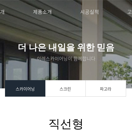
개
제품소개
시공실적
고
더 나은 내일을 위한 믿음
이레스카이어닝이 함께합니다
스카이어닝
스크린
파고라
직선형