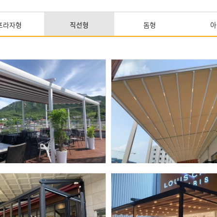
프라자형
직선형
돔형
아