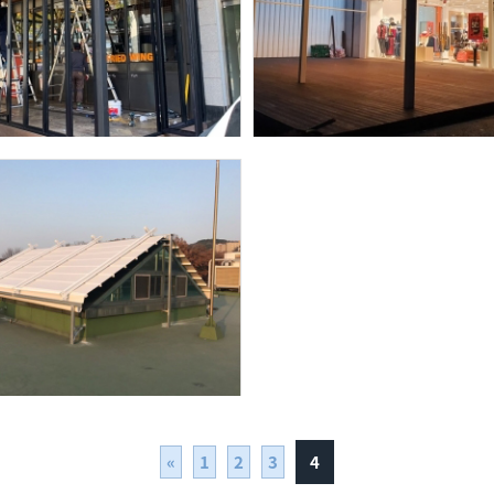
«
1
2
3
4