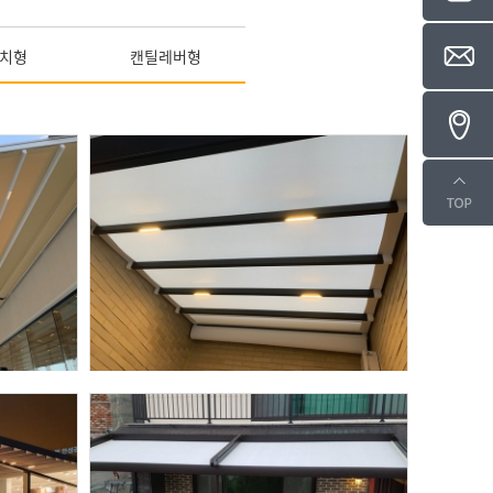
치형
캔틸레버형